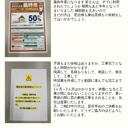
最終年度になります 皆さんは、すでに利用
されたでしょうか 期間もあと半年となって
まいりました 補助額も大きいので
まだの方は、窓点検も兼ね見積もり依頼をし
てはいかがでしょう。
予算もまだ余裕はありますが、工事完了とな
ると時間がかかります、
現調して、見積もりをして、商談して、発注
して、工事して
申請書を作成してと順調に進んでも完工まで
には、
1ヶ月～2ヵ月はかかります。終盤になると工
事が間に合わないことになりますので、暑い
季節の間に窓の断熱工事をされることを、当
社は提案いたします。
又、ご検討中の方は、是非早めのご決断をお
願いいたします。どうぞご協力のほどよろし
くお願いいたします。