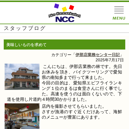
スタッフブログ
美味しいものを求めて
カテゴリー「
伊那店業務センター日記
」
2025年7月17日
こんにちは、伊那店業務の林です。先日
お休みを頂き、バイクツーリングで愛知
県の南知多まで行って来ました。
今回の目的は、愛知県エビフライランキ
ング１位のまるは食堂さんに行く事でし
た。高速を使うのは面白くないので、下
道を使用し片道約４時間30かかりました。
店内を撮影させてもらいました。
さすが漁港のすぐ近くだけあって、海鮮
のメニューが豊富にあります。