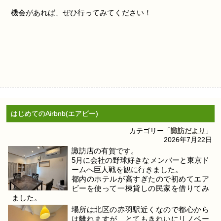
機会があれば、ぜひ行ってみてください！
はじめてのAirbnb(エアビー)
カテゴリー「
諏訪だより
」
2026年7月22日
諏訪店の有賀です。
5月に会社の野球好きなメンバーと東京ド
ームへ巨人戦を観に行きました。
都内のホテルが高すぎたので初めてエア
ビーを使って一棟貸しの民家を借りてみ
ました。
場所は北区の赤羽駅近くなので都心から
は離れますが、とてもきれいにリノベー