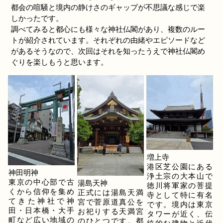
都会の喧騒と境内の静けさのギャップが不思議な感じで楽
しかったです。
調べてみると都心にも様々な神社仏閣があり、複数のルー
トが紹介されています。それぞれの由緒やエピソードなど
があるそうなので、次回はそれを知ったうえで神社仏閣め
ぐりを楽しもうと思います。
増上寺
港区芝公園にある
神田明神
浄土宗の大本山で
東京の中心部で古
湯島天神
徳川将軍家の菩提
くから信仰を集め
正式には湯島天満
寺として特に有名
てきた神社で神
宮で菅原道真公を
です。境内は東京
田・日本橋・大手
お祀りする天満宮
タワーが近く、伝
町など広い地域の
のひとつです。都