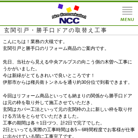
玄関引戸・勝手口ドアの取替え工事
こんにちは！業務の大槻です。
玄関引戸と勝手口のリフォーム商品のご案内です。
先日、当社から見える中央アルプスの向こう側の木曽へ工事に
うかがいました。
今は新緑がとてもきれいで良いところです！
伊那市からは権兵衛トンネルを通り約30分位で到着できます。
今回はリフォーム商品といっても納まりの関係から勝手口ドア
は元の枠を取り外して施工させていただき、
玄関はカバー工法といって元の玄関枠の上に新しい枠を取り付
ける方法をとらせていただきました。
工事の期間は各々1日づつ、計2日で完了でした。
2日といっても実際の工事時間は各5～6時間程度でお客様が仕事
に出かけている間に工事完了です。