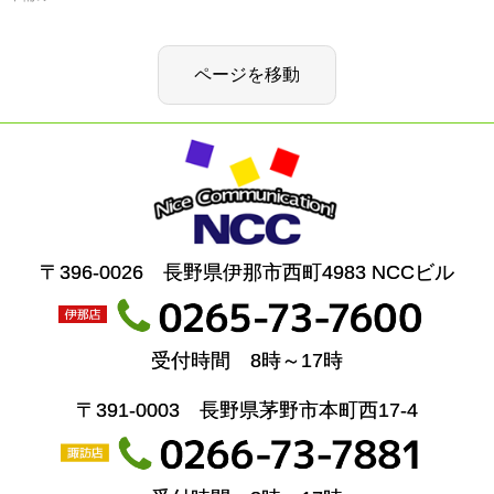
〒396-0026 長野県伊那市西町4983 NCCビル
受付時間 8時～17時
〒391-0003 長野県茅野市本町西17-4