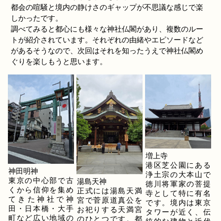
都会の喧騒と境内の静けさのギャップが不思議な感じで楽
しかったです。
調べてみると都心にも様々な神社仏閣があり、複数のルー
トが紹介されています。それぞれの由緒やエピソードなど
があるそうなので、次回はそれを知ったうえで神社仏閣め
ぐりを楽しもうと思います。
増上寺
港区芝公園にある
神田明神
浄土宗の大本山で
東京の中心部で古
湯島天神
徳川将軍家の菩提
くから信仰を集め
正式には湯島天満
寺として特に有名
てきた神社で神
宮で菅原道真公を
です。境内は東京
田・日本橋・大手
お祀りする天満宮
タワーが近く、伝
町など広い地域の
のひとつです。都