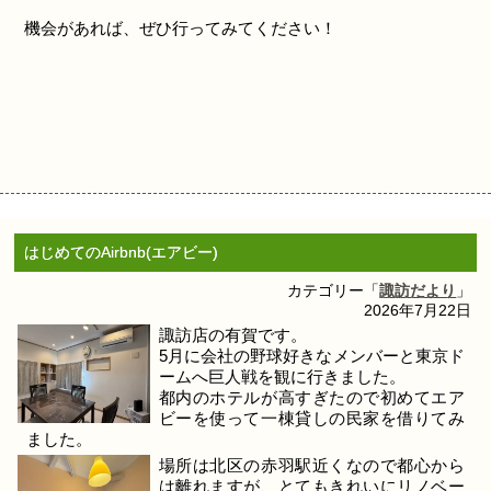
機会があれば、ぜひ行ってみてください！
はじめてのAirbnb(エアビー)
カテゴリー「
諏訪だより
」
2026年7月22日
諏訪店の有賀です。
5月に会社の野球好きなメンバーと東京ド
ームへ巨人戦を観に行きました。
都内のホテルが高すぎたので初めてエア
ビーを使って一棟貸しの民家を借りてみ
ました。
場所は北区の赤羽駅近くなので都心から
は離れますが、とてもきれいにリノベー