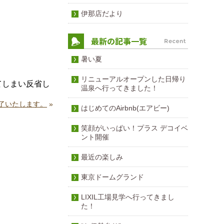
伊那店だより
暑い夏
リニューアルオープンした日帰り
てしまい反省し
温泉へ行ってきました！
了いたします。
»
はじめてのAirbnb(エアビー)
笑顔がいっぱい！プラス デコイベ
ント開催
最近の楽しみ
東京ドームグランド
LIXIL工場見学へ行ってきまし
た！