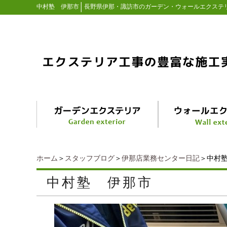
│
中村塾 伊那市
長野県伊那・諏訪市のガーデン・ウォールエクステ
ホーム
＞
スタッフブログ
＞
伊那店業務センター日記
＞中村
中村塾 伊那市