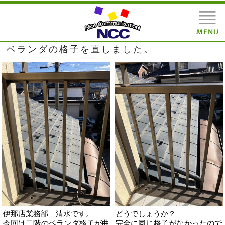
ベランダの格子を直しました。
伊那店業務部 清水です。
どうでしょうか？
今回は二階のベランダ格子が曲
完全に同じ格子がなかったので