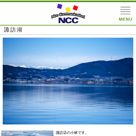
諏訪湖
諏訪店の小林です。