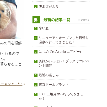
伊那店だより
暑い夏
リニューアルオープンした日帰り
温泉へ行ってきました！
休みの日を理解
はじめてのAirbnb(エアビー)
tくれるので
せん。
笑顔がいっぱい！プラス デコイベ
に暮らせること
ント開催
最近の楽しみ
ラーメンでした‼
»
東京ドームグランド
LIXIL工場見学へ行ってきまし
た！