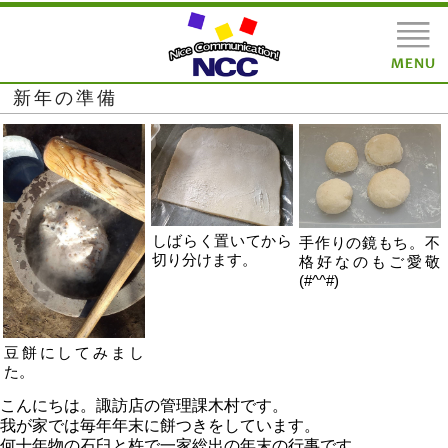
新年の準備
しばらく置いてから
手作りの鏡もち。不
切り分けます。
格好なのもご愛敬
(#^^#)
豆餅にしてみまし
た。
こんにちは。諏訪店の管理課木村です。
我が家では毎年年末に餅つきをしています。
何十年物の石臼と杵で一家総出の年末の行事です。