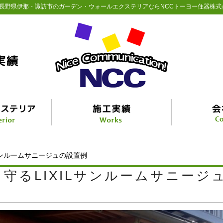
長野県伊那・諏訪市のガーデン・ウォールエクステリアならNCCトーヨー住器株式
サンルームサニージュの設置例
守るLIXILサンルームサニージ