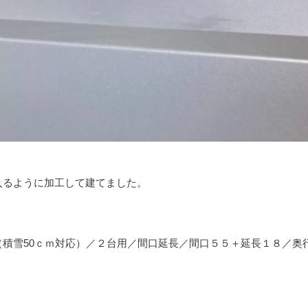
入るように加工して建てました。
積雪50ｃｍ対応）／２台用／間口延長／間口５５＋延長１８／奥