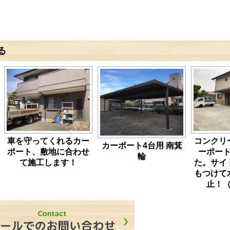
る
車を守ってくれるカー
コンクリ
カーポート4台用 南箕
ポート、敷地に合わせ
ーポー
輪
て施工します！
た。サイ
もつけて
止！