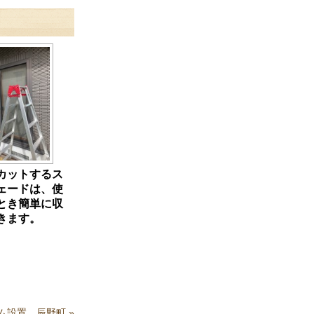
カットするス
ェードは、使
とき簡単に収
きます。
ム設置 辰野町
»