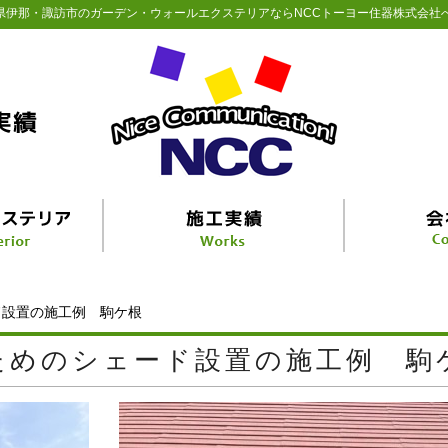
県伊那・諏訪市のガーデン・ウォールエクステリアならNCCトーヨー住器株式会社
ド設置の施工例 駒ケ根
ためのシェード設置の施工例 駒