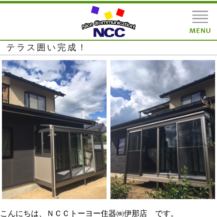
テラス囲い完成！
こんにちは、ＮＣＣトーヨー住器㈱伊那店 です。