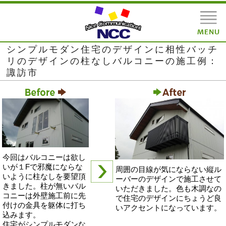
シンプルモダン住宅のデザインに相性バッチ
リのデザインの柱なしバルコニーの施工例：
諏訪市
今回はバルコニーは欲し
いが１Fで邪魔にならな
周囲の目線が気にならない縦ル
いように柱なしを要望頂
ーバーのデザインで施工させて
きました。柱が無いバル
いただきました。色も木調なの
コニーは外壁施工前に先
で住宅のデザインにちょうど良
付けの金具を躯体に打ち
いアクセントになっています。
込みます。
住宅がシンプルモダンな