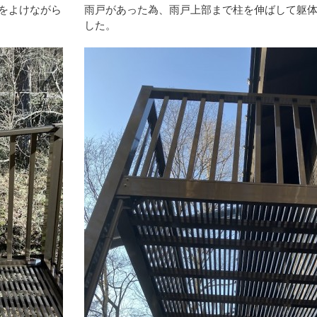
をよけながら
雨戸があった為、雨戸上部まで柱を伸ばして躯
した。