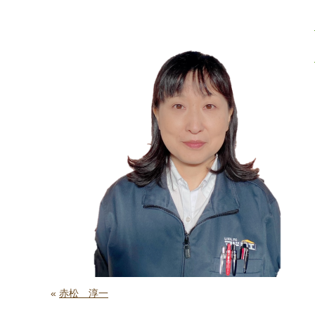
«
赤松 淳一