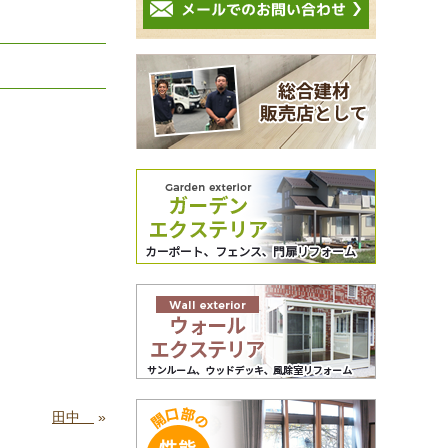
。
田中
»